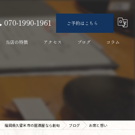
070-1990-1961
ご予約はこちら
当店の特徴
アクセス
ブログ
コラム
接待
海鮮
宴会
日本酒
ぶりしゃぶ
福岡県久留米市の居酒屋なら創旬
ブログ
お席と想い